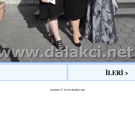
İLERİ >
yazılım ©
www.daakci.net